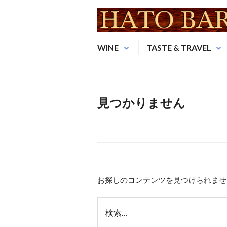
コ
ン
テ
HATO BAR＜ハトバー＞
ン
WINE
TASTE & TRAVEL
ツ
へ
移
見つかりません
動
お探しのコンテンツを見つけられませ
検
索: